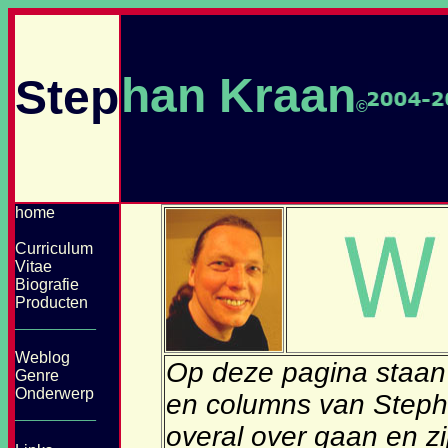
han Kraan
Step
©
home
Curriculum
Vitae
Biografie
Producten
_________
Weblog
Op deze pagina staan
Genre
Onderwerp
en columns van Steph
_________
overal over gaan en z