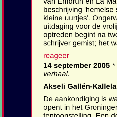
van Embrun en La Mach
beschrijving 'hemelse
kleine uurtjes'. Ongetw
uitdaging voor de vrol
optreden begint na tw
schrijver gemist; het 
reageer
14 september 2005
*
verhaal.
Akseli Gallén-Kallela
De aankondiging is w
opent in het Groning
tentoonstelling. Een d