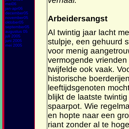
verhaal.
mei06
jan-apr06
december05
Arbeidersangst
november05
oktober05
september05
Al twintig jaar lacht me
augustus 05
juli 2005
stulpje, een gehuurd st
juni 2005
mei 2005
voor menig aangetrouw
vermogende vrienden en
twijfelde ook vaak. Voor
historische boerderije
leeftijdsgenoten moc
blijkt de laatste twint
spaarpot. Wie regelma
en hopte naar een gro
riant zonder al te hog