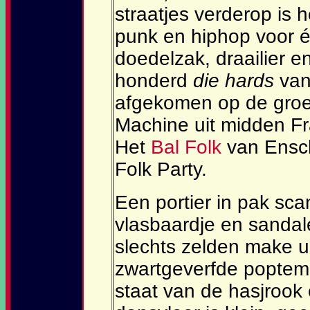
straatjes verderop is 
punk en hiphop voor 
doedelzak, draailier e
honderd
die hards
van 
afgekomen op de groe
Machine uit midden Fra
Het
Bal Folk
van Ensch
Folk Party.
Een portier in pak sc
vlasbaardje en sandal
slechts zelden make u
zwartgeverfde poptem
staat van de hasjrook 