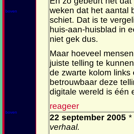
En zo gebeurt het da
weken dat het aantal
boven
schiet. Dat is te verg
huis-aan-huisblad in e
niet gek dus.
Maar hoeveel mensen
juiste telling te kunn
de zwarte kolom links 
betrouwbaar deze tellin
digitale wereld is één 
reageer
boven
22 september 2005
*
verhaal.