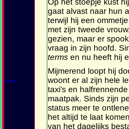
Op het stoepje kust hi
gaat alvast naar hun a
terwijl hij een ommetj
met zijn tweede vrouw. 
gezien, maar er spook
vraag in zijn hoofd. Si
terms
en nu heeft hij 
Mijmerend loopt hij do
woont er al zijn hele 
boven
taxi's en halfrennende
maatpak. Sinds zijn pe
status meer te ontlen
het altijd te laat kom
van het dagelijks best