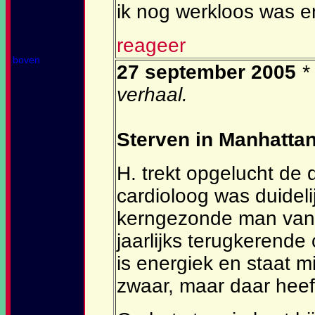
ik nog werkloos was en
reageer
boven
27 september 2005
*
verhaal.
Sterven in Manhatta
H. trekt opgelucht de d
cardioloog was duideli
kerngezonde man van 7
jaarlijks terugkerende
is energiek en staat m
zwaar, maar daar heeft 