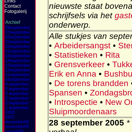
Links
nieuwste staat boven
Contact
Fotogalerij
schrijfsels via het
gas
Archief
onderwerp.
28september
27september
Alle stukjes van
septe
25september
23september
•
Arbeidersangst
•
Ste
22september
21september
•
Statistieken
•
Rita
16september
14september
•
Grensverkeer
•
Tukk
13september
12september
Erik en Anna
•
Bushb
11september
10september
•
De torens brandden
9 september
5 september
Spansen
•
Zondagsb
4 september
3 september
•
Introspectie
•
New Or
2 september
1 september
Sluipmoordenaars
2008
2007
28 september 2005
*
december06
november06
juni-okt06