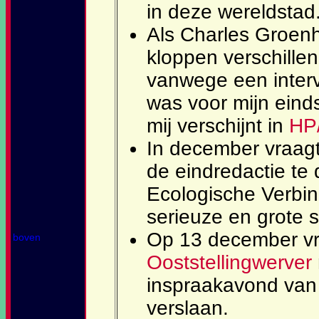
in deze wereldstad
Als Charles Groenh
kloppen verschillen
vanwege een interv
was voor mijn einds
mij verschijnt in
HP/
In december vraagt
de eindredactie t
Ecologische Verbin
serieuze en grote 
Op 13 december v
boven
Ooststellingwerver
inspraakavond van e
verslaan.