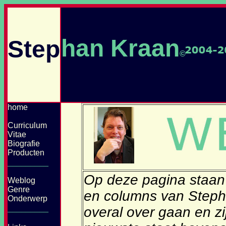
han Kraan
Step
©
home
Curriculum
Vitae
Biografie
Producten
_________
Op deze pagina staan
Weblog
Genre
en columns van Steph
Onderwerp
_________
overal over gaan en z