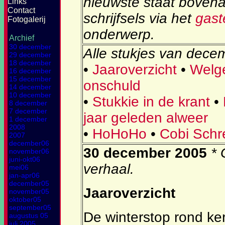
nieuwste staat boven
Links
Contact
schrijfsels via het
gas
Fotogalerij
onderwerp.
Archief
30 december
Alle stukjes van dece
29 december
18 december
•
Jaaroverzicht
•
Welg
16 december
15 december
onschuld
14 december
10 december
•
Stukkie in de krant
•
8 december
7 december
jaar geleden alweer
1 december
2008
•
HoHoHo
•
Cobi Schre
2007
december06
30 december 2005
* 
november06
juni-okt06
verhaal.
mei06
jan-apr06
december05
Jaaroverzicht
november05
oktober05
september05
De winterstop rond ker
augustus 05
juli 2005