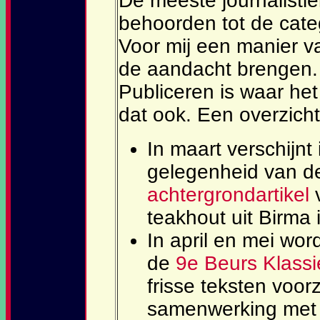
De meeste journalistie
behoorden tot de categ
Voor mij een manier v
de aandacht brengen. 
Publiceren is waar he
dat ook. Een overzicht
In maart verschijnt 
gelegenheid van d
achtergrondartikel
v
teakhout uit Birma
In april en mei wor
de
9e Beurs Klass
frisse teksten voorz
samenwerking met T